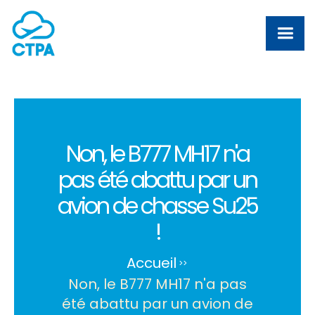
Non, le B777 MH17 n'a
pas été abattu par un
avion de chasse Su25
!
Accueil
>
>
Non, le B777 MH17 n'a pas
été abattu par un avion de