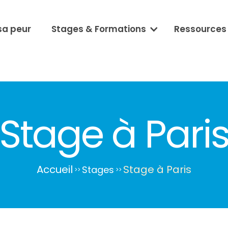
sa peur
Stages & Formations
Ressources
Stage à Pari
Accueil
Stage à Paris
Stages
>
>
>
>