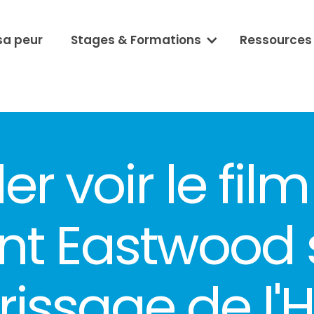
sa peur
Stages & Formations
Ressources
ler voir le film
int Eastwood 
rissage de l