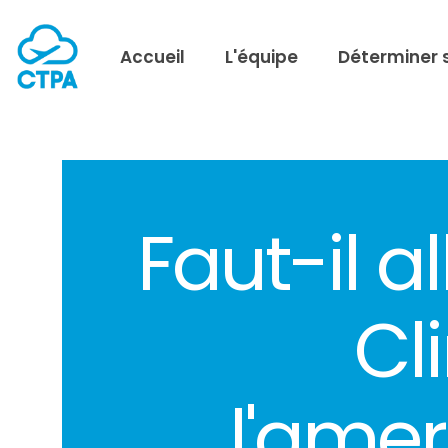
Accueil
L'équipe
Déterminer 
Faut-il al
Cl
l'amer