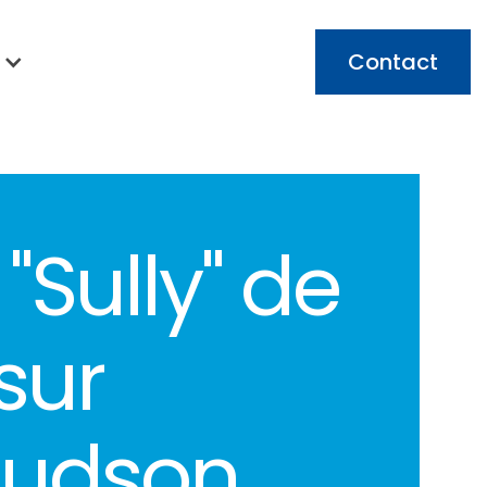
Contact
 "Sully" de
sur
'Hudson