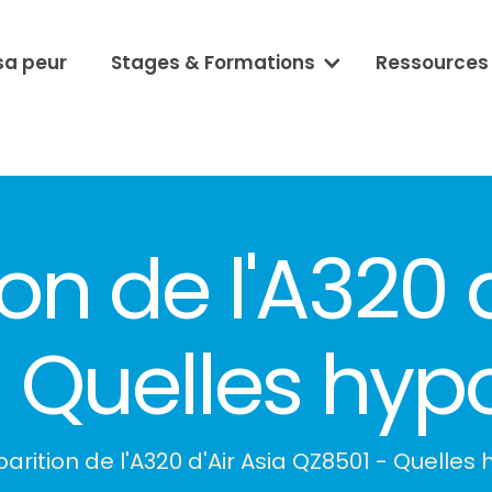
sa peur
Stages & Formations
Ressources
ion de l'A320 d
 Quelles hyp
parition de l'A320 d'Air Asia QZ8501 - Quelles