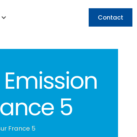
Contact
 Emission
France 5
sur France 5