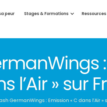
sa peur
Stages & Formations
Ressources
rmanWings :
s l’Air » sur 
ash GermanWings : Emission « C dans l’Air » 