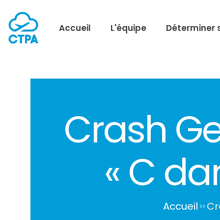
Accueil
L'équipe
Déterminer 
Crash Ge
« C dan
Accueil
Cr
>
>