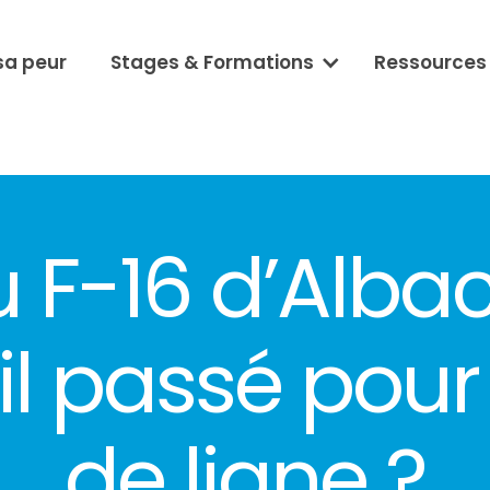
sa peur
Stages & Formations
Ressources
 F-16 d’Albac
-il passé pour
de ligne ?